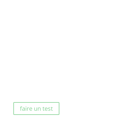
Samedi : 09h30 – 12h30
04.73.15.88.39
contact@arvernis-crossfit.fr
faire un test