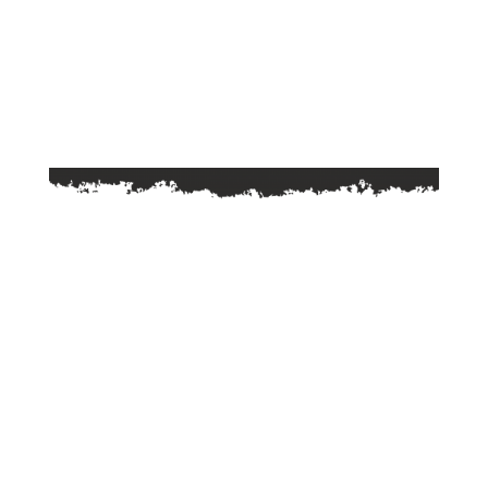
entrez dans la meute !
Adresse
2 rue René Panhard
63118 CÉBAZAT
Horaires
Lundi
10h30 - 14h / 15h45 - 21h00
Mardi